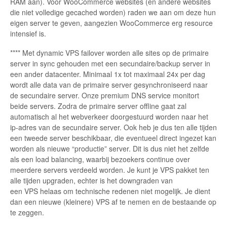
RAM aan). Voor WooCommerce websites (en andere websites
die niet volledige gecached worden) raden we aan om deze hun
eigen server te geven, aangezien WooCommerce erg resource
intensief is.
**** Met dynamic VPS failover worden alle sites op de primaire
server in sync gehouden met een secundaire/backup server in
een ander datacenter. Minimaal 1x tot maximaal 24x per dag
wordt alle data van de primaire server gesynchroniseerd naar
de secundaire server. Onze premium DNS service monitort
beide servers. Zodra de primaire server offline gaat zal
automatisch al het webverkeer doorgestuurd worden naar het
ip-adres van de secundaire server. Ook heb je dus ten alle tijden
een tweede server beschikbaar, die eventueel direct ingezet kan
worden als nieuwe “productie” server. Dit is dus niet het zelfde
als een load balancing, waarbij bezoekers continue over
meerdere servers verdeeld worden. Je kunt je VPS pakket ten
alle tijden upgraden, echter is het downgraden van
een VPS helaas om technische redenen niet mogelijk. Je dient
dan een nieuwe (kleinere) VPS af te nemen en de bestaande op
te zeggen.