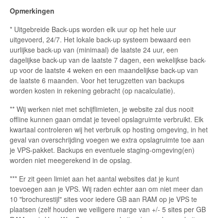
Opmerkingen
* Uitgebreide Back-ups worden elk uur op het hele uur
uitgevoerd, 24/7. Het lokale back-up systeem bewaard een
uurlijkse back-up van (minimaal) de laatste 24 uur, een
dagelijkse back-up van de laatste 7 dagen, een wekelijkse back-
up voor de laatste 4 weken en een maandelijkse back-up van
de laatste 6 maanden. Voor het terugzetten van backups
worden kosten in rekening gebracht (op nacalculatie).
** Wij werken niet met schijflimieten, je website zal dus nooit
offline kunnen gaan omdat je teveel opslagruimte verbruikt. Elk
kwartaal controleren wij het verbruik op hosting omgeving, in het
geval van overschrijding voegen we extra opslagruimte toe aan
je VPS-pakket. Backups en eventuele staging-omgeving(en)
worden niet meegerekend in de opslag.
*** Er zit geen limiet aan het aantal websites dat je kunt
toevoegen aan je VPS. Wij raden echter aan om niet meer dan
10 "brochurestijl" sites voor iedere GB aan RAM op je VPS te
plaatsen (zelf houden we veiligere marge van +/- 5 sites per GB