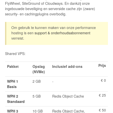
FlyWheel, SiteGround of Cloudways. En dankzij onze
ingebouwde beveiliging en serverside cache zijn (zware)
security- en cachingplugins overbodig.
Om gebruik te kunnen maken van onze performance
hosting is een
support & onderhoudsabonnement
verreist.
Shared VPS:
Prijs
Pakket
Opslag
Inclusief add-ons
(NVMe)
€ 0
WPH 1
2 GB
-
Basis
€ 25
WPH 2
5 GB
Redis Object Cache
Standaard
€ 50
WPH 3
10 GB
Redis Object Cache,