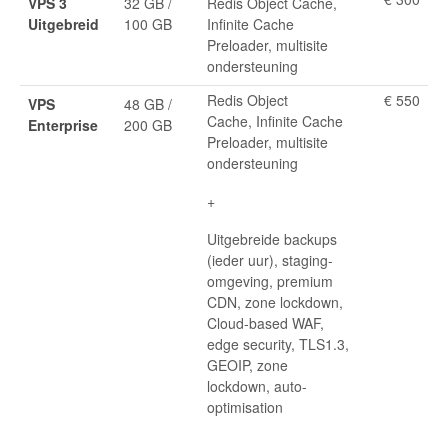
VPS 3
32 GB /
Redis Object Cache,
Uitgebreid
100 GB
Infinite Cache
Preloader, multisite
ondersteuning
Redis Object
€ 550
VPS
48 GB /
Cache, Infinite Cache
Enterprise
200 GB
Preloader, multisite
ondersteuning
+
Uitgebreide backups
(ieder uur), staging-
omgeving, premium
CDN, zone lockdown,
Cloud-based WAF,
edge security, TLS1.3,
GEOIP, zone
lockdown, auto-
optimisation